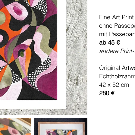
Fine Art Print
ohne Passepa
mit Passepar
ab 45 €
andere Print
Original Artw
Echtholzrah
42 x 52 cm
280 €