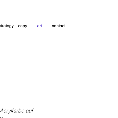
strategy + copy
art
contact
Acrylfarbe auf
er