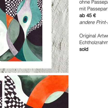
ohne Passepa
mit Passepar
ab 45 €
andere Print
Original Artw
Echtholzrah
sold