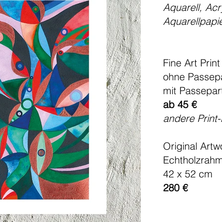
Aquarell, Acr
Aquarellpapi
Fine Art Print
ohne Passepa
mit Passepar
ab 45 €
andere Print
Original Artw
Echtholzrah
42 x 52 cm
280 €