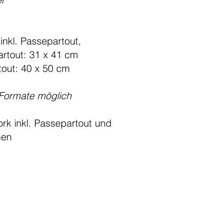
 inkl. Passepartout,
rtout: 31 x 41 cm
tout: 40 x 50 cm
-Formate möglich
ork inkl. Passepartout und
men