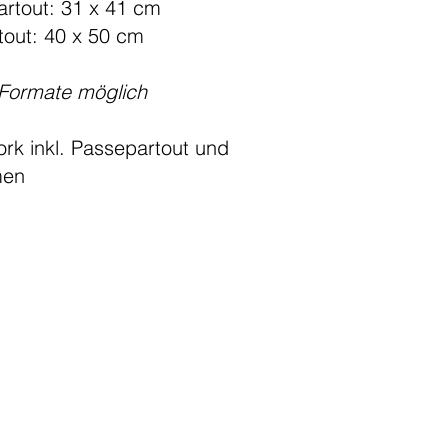
rtout: 31 x 41 cm
tout: 40 x 50 cm
-Formate möglich
ork inkl. Passepartout und
men