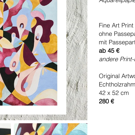
Fine Art Print
ohne Passepa
mit Passepar
ab 45 €
andere Print
Original Artw
Echtholzrah
42 x 52 cm
280 €